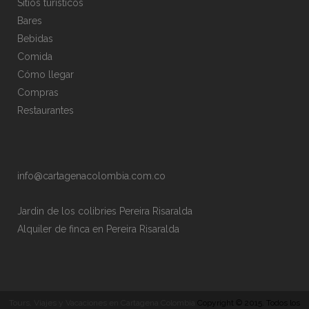
Sitios turísticos
Bares
Bebidas
Comida
Cómo llegar
Compras
Restaurantes
info@cartagenacolombia.com.co
Jardin de los colibries Pereira Risaralda
Alquiler de finca en Pereira Risaralda
Tours, Viajes y Vacaciones en Cartagena Colombia
Copyright © 2015. Todos los