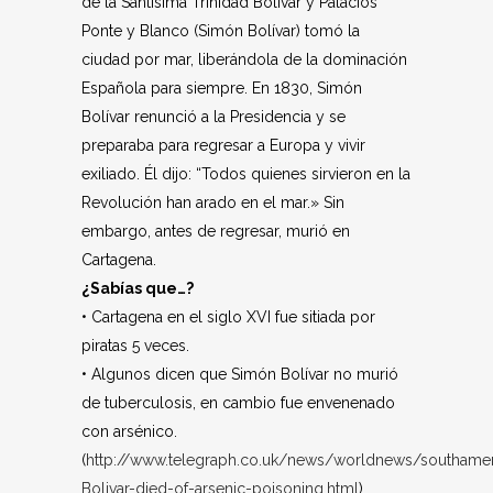
de la Santísima Trinidad Bolívar y Palacios
Ponte y Blanco (Simón Bolívar) tomó la
ciudad por mar, liberándola de la dominación
Española para siempre. En 1830, Simón
Bolívar renunció a la Presidencia y se
preparaba para regresar a Europa y vivir
exiliado. Él dijo: “Todos quienes sirvieron en la
Revolución han arado en el mar.» Sin
embargo, antes de regresar, murió en
Cartagena.
¿Sabías que…?
• Cartagena en el siglo XVI fue sitiada por
piratas 5 veces.
• Algunos dicen que Simón Bolívar no murió
de tuberculosis, en cambio fue envenenado
con arsénico.
(
http://www.telegraph.co.uk/news/worldnews/southam
Bolivar-died-of-arsenic-poisoning.html
)