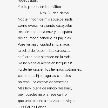
rodeos aquí!)
Y este poema emblemático.
A mi Ciudad Nativa
Noble rincón de mis abuelos: nada
como evocar, cruzando callejuelas,
los tiempos de la cruz y la espada,
del ahumado candil y las pajuelas…
Pues ya pasó, ciudad amurallada,
tu edad de folletín… Las carabelas
se fueron para siempre de tu rada…
¡Ya no viene el aceite en botijuelas!
Fuiste heroica en los tiempos coloniales,
cuando tus hijos, águilas caudales,
no eran una caterva de vencejos.
Más hoy, plena de rancio desaliño,
bien puedes inspirar ese cariño
que uno le tiene a sus zapatos viejos…
Luis Carlos López