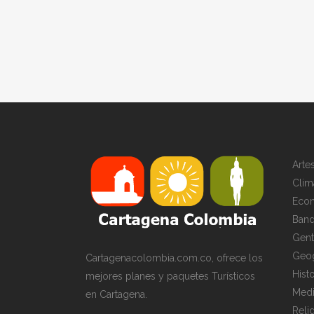
Artes
Clim
Eco
Band
Gen
Geog
Cartagenacolombia.com.co, ofrece los
Histo
mejores planes y paquetes Turísticos
Medi
en Cartagena.
Reli