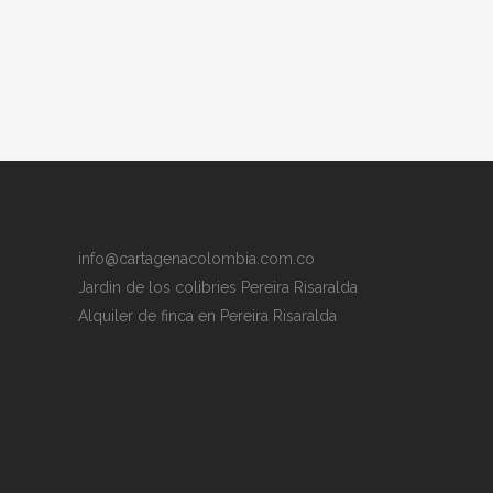
info@cartagenacolombia.com.co
Jardin de los colibries Pereira Risaralda
Alquiler de finca en Pereira Risaralda