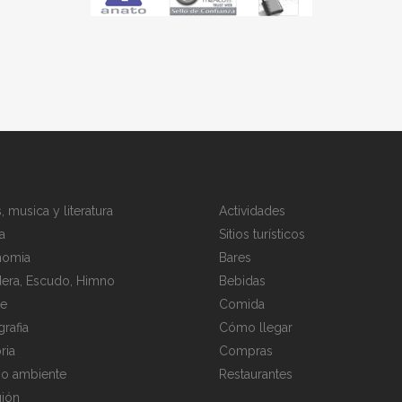
, musica y literatura
Actividades
a
Sitios turísticos
nomia
Bares
era, Escudo, Himno
Bebidas
te
Comida
rafia
Cómo llegar
ria
Compras
o ambiente
Restaurantes
gión