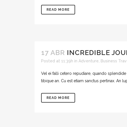
READ MORE
17 ABR
INCREDIBLE JOU
Posted at 11:39h
in
Adventure
,
Business Trav
Vel ei falli cetero repudiare, quando splendide
tibique an. Cu est etiam sanctus pertinax. An l
READ MORE