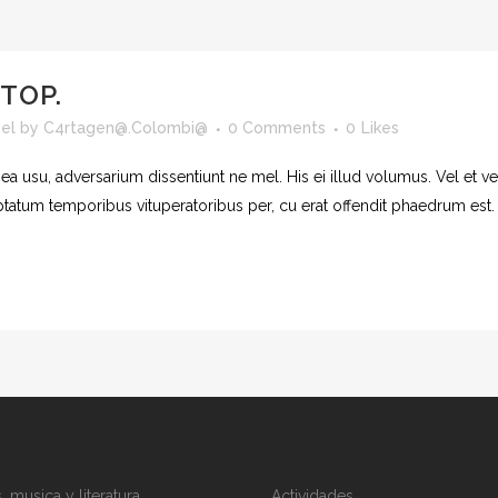
TOP.
el
by
C4rtagen@.Colombi@
0 Comments
0
Likes
 ea usu, adversarium dissentiunt ne mel. His ei illud volumus. Vel et 
uptatum temporibus vituperatoribus per, cu erat offendit phaedrum est
, musica y literatura
Actividades