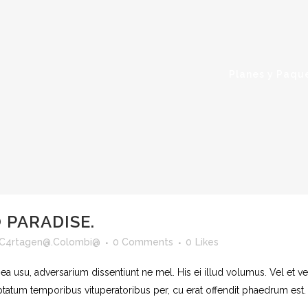
Planes y Paqu
 PARADISE.
C4rtagen@.Colombi@
0 Comments
0
Likes
 ea usu, adversarium dissentiunt ne mel. His ei illud volumus. Vel et 
uptatum temporibus vituperatoribus per, cu erat offendit phaedrum est