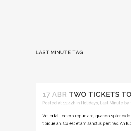
LAST MINUTE TAG
17 ABR
TWO TICKETS TO
Posted at 11:42h
in
Holidays
,
Last Minute
by
Vel ei falli cetero repudiare, quando splendide
tibique an. Cu est etiam sanctus pertinax. An l