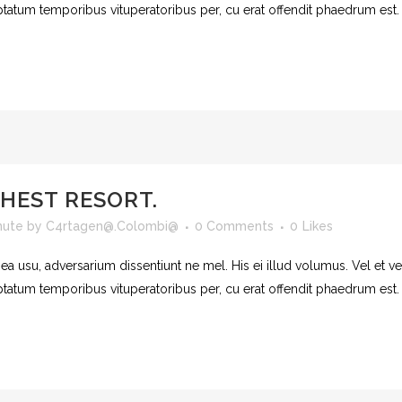
uptatum temporibus vituperatoribus per, cu erat offendit phaedrum est
GHEST RESORT.
nute
by
C4rtagen@.Colombi@
0 Comments
0
Likes
 ea usu, adversarium dissentiunt ne mel. His ei illud volumus. Vel et 
uptatum temporibus vituperatoribus per, cu erat offendit phaedrum est