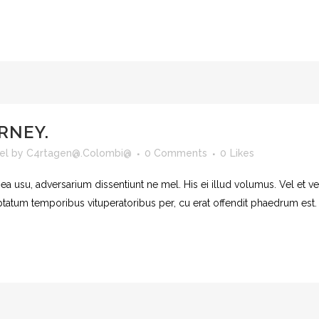
RNEY.
el
by
C4rtagen@.Colombi@
0 Comments
0
Likes
 ea usu, adversarium dissentiunt ne mel. His ei illud volumus. Vel et 
uptatum temporibus vituperatoribus per, cu erat offendit phaedrum est