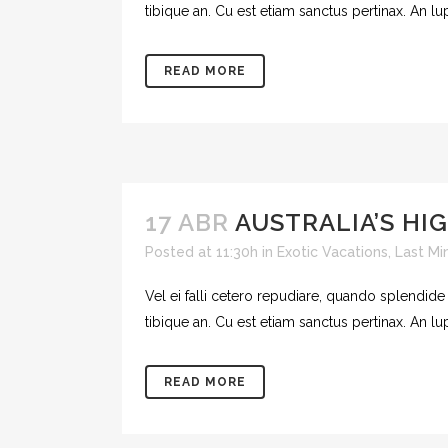
tibique an. Cu est etiam sanctus pertinax. An l
READ MORE
17 ABR
AUSTRALIA’S HI
Posted at 11:30h
in
Exotic Vacations
,
Last Mi
Vel ei falli cetero repudiare, quando splendide
tibique an. Cu est etiam sanctus pertinax. An l
READ MORE