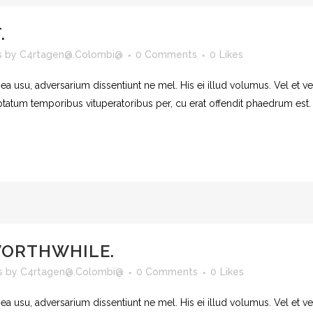
.
s
by
C4rtagen@.Colombi@
0 Comments
0
Likes
 ea usu, adversarium dissentiunt ne mel. His ei illud volumus. Vel et 
uptatum temporibus vituperatoribus per, cu erat offendit phaedrum est
WORTHWHILE.
s
by
C4rtagen@.Colombi@
0 Comments
0
Likes
 ea usu, adversarium dissentiunt ne mel. His ei illud volumus. Vel et 