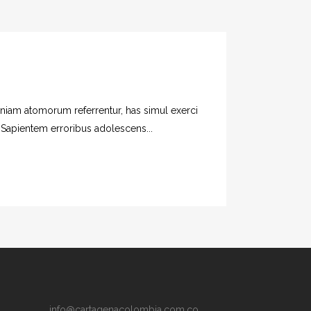
veniam atomorum referrentur, has simul exerci
. Sapientem erroribus adolescens...
info@cartagenacolombia.com.co