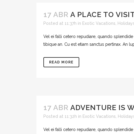
17 ABR
A PLACE TO VISIT
Posted at 11:37h
in
Exotic Vacations
,
Holiday
Vel ei falli cetero repudiare, quando splendide
tibique an. Cu est etiam sanctus pertinax. An l
READ MORE
17 ABR
ADVENTURE IS 
Posted at 11:32h
in
Exotic Vacations
,
Holiday
Vel ei falli cetero repudiare, quando splendide