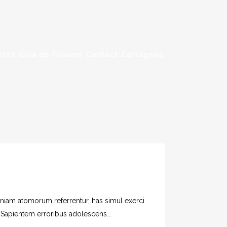
etes
Guía de Turismo
Contact
Cartagena
veniam atomorum referrentur, has simul exerci
. Sapientem erroribus adolescens...