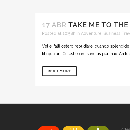
17 ABR
TAKE ME TO THE 
Posted at 10:58h
in
Adventure
,
Business Trav
Vel ei falli cetero repudiare, quando splendide
tibique an. Cu est etiam sanctus pertinax. An l
READ MORE
Artes